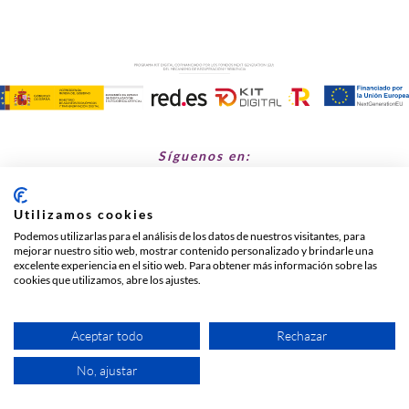
Síguenos en:
Utilizamos cookies
Cañada de Barco Viejo s/n, Fuente el Saz de Jarama
Podemos utilizarlas para el análisis de los datos de nuestros visitantes, para
mejorar nuestro sitio web, mostrar contenido personalizado y brindarle una
630 740 030
excelente experiencia en el sitio web. Para obtener más información sobre las
hipicalosairesdejarama@gmail.com
cookies que utilizamos, abre los ajustes.
Sitio web creado y mantenido por
especialistasweb.es
Aceptar todo
Rechazar
Aviso Legal
|
Política de Cookies
|
Política de Protección de
No, ajustar
Datos