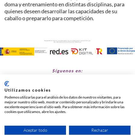
doma y entrenamiento en distintas disciplinas, para
quienes deseen desarrollar las capacidades de su
caballo o prepararlo para competición.
Síguenos en:
Utilizamos cookies
Cañada de Barco Viejo s/n, Fuente el Saz de Jarama
Podemos utilizarlas para el análisis de los datos de nuestros visitantes, para
mejorar nuestro sitio web, mostrar contenido personalizado y brindarle una
630 740 030
excelente experiencia en el sitio web. Para obtener más información sobre las
hipicalosairesdejarama@gmail.com
cookies que utilizamos, abre los ajustes.
Sitio web creado y mantenido por
especialistasweb.es
Aceptar todo
Rechazar